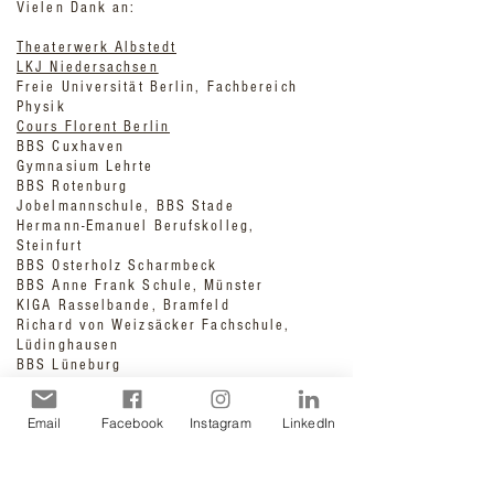
Vielen Dank an:
Theaterwerk Albstedt
LKJ Niedersachsen
Freie Universität Berlin, Fachbereich
Physik
Cours Florent Berlin
BBS Cuxhaven
Gymnasium Lehrte
BBS Rotenburg
Jobelmannschule, BBS Stade
Hermann-Emanuel Berufskolleg,
Steinfurt
BBS Osterholz Scharmbeck
BBS Anne Frank Schule, Münster
KIGA Rasselbande, Bramfeld
Richard von Weizsäcker Fachschule,
Lüdinghausen
BBS Lüneburg
Fachschule für Sozialpädagogik Harburg
ESPA Berufskolleg, Münster
Email
Facebook
Instagram
LinkedIn
Klassenspiel „Dauersekunde“ an der
Waldorfschule Thale
Niedersächsisches Internatsgymnasium
Gesstland-Bederkesa