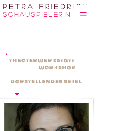
Petra Friedrich
Sc
HAUSPIELERIN
theaterwerkstatt
workshop
darstellendes spiel